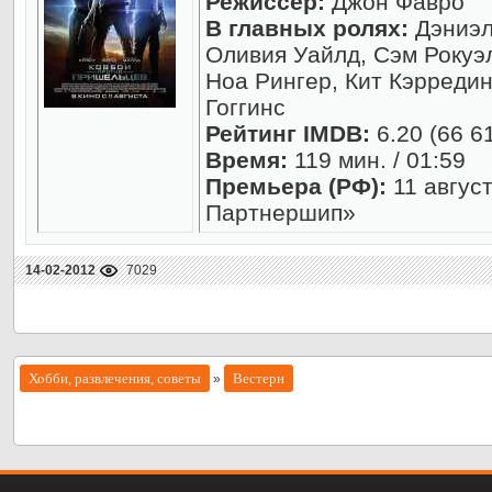
Режиссер:
Джон Фавро
В главных ролях:
Дэниэл
Оливия Уайлд, Сэм Рокуэл
Ноа Рингер, Кит Кэрредин
Гоггинс
Рейтинг IMDB:
6.20 (66 6
Время:
119 мин. / 01:59
Премьера (РФ):
11 авгус
Партнершип»
14-02-2012
7029
Хобби, развлечения, советы
Вестерн
»