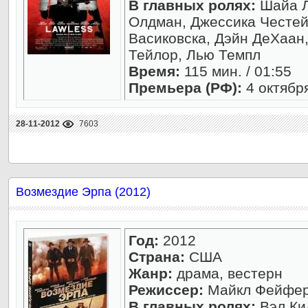
В главных ролях:
Шайа Л
Олдман, Джессика Честей
Васиковска, Дэйн ДеХаан
Тейлор, Лью Темпл
Время:
115 мин. / 01:55
Премьера (РФ):
4 октябр
28-11-2012
7603
Возмездие Эрпа (2012)
Год:
2012
Страна:
США
Жанр:
драма, вестерн
Режиссер:
Майкл Фейфе
В главных ролях:
Вэл Ки