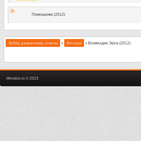
Помощники (2012)
Хобби, развлечения, советы
Вестерн
»
» Возмездие Эрпа (2012)
lifevidos.ru © 2023