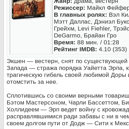
Жанр:
драма, вестерн
Режиссер:
Майкл Фейфе
В главных ролях:
Вэл Ки
Мэтт Даллас, Дэниэл Буко
Грейхм, Levi Fiehler, Трэй
DeGarmo, Брайан Гро
Время:
88 мин. / 01:28
Рейтинг IMDB:
4.10 (353)
Экшен — вестерн, снят по существующей 
Запада — стража порядка Уайетта Эрпа, 
трагическую гибель своей любимой Доры
отомстить за нее.
Сплотившись со своими верными товари
Бэтом Мастерсоном, Чарли Бассеттом, Б
Холлидеем — Эрп ведет войну с кровожа
расправлявшимися ради забавы с ни в че
своем долгом пути от Додж — Сити к Мекс