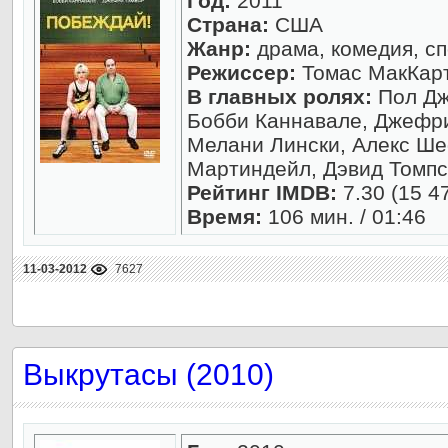
Год:
2011
Страна:
США
Жанр:
драма, комедия, с
Режиссер:
Томас МакКар
В главных ролях:
Пол Дж
Бобби Каннавале, Джефри
Мелани Лински, Алекс Ш
Мартиндейл, Дэвид Томпсон
Рейтинг IMDB:
7.30 (15 4
Время:
106 мин. / 01:46
11-03-2012
7627
Выкрутасы (2010)