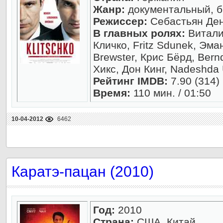
Жанр:
документальный, б
Режиссер:
Себастьян Де
В главных ролях:
Витали
Кличко, Fritz Sdunek, Эм
Brewster, Крис Бёрд, Bern
Хикс, Дон Кинг, Nadeshda 
Рейтинг IMDB:
7.90 (314)
Время:
110 мин. / 01:50
10-04-2012
6462
Каратэ-пацан (2010)
Год:
2010
Страна:
США, Китай