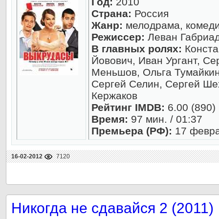
Год:
2010
Страна:
Россия
Жанр:
мелодрама, комеди
Режиссер:
Леван Габриа
В главных ролях:
Конста
Йовович, Иван Ургант, С
Меньшов, Ольга Тумайкин
Сергей Селин, Сергей Ше
Кержаков
Рейтинг IMDB:
6.00 (890)
Время:
97 мин. / 01:37
Премьера (РФ):
17 февр
16-02-2012
7120
Никогда не сдавайся 2 (2011)