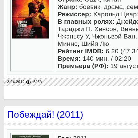
Жанр:
боевик, драма, сем
Режиссер:
Харольд Цвар
В главных ролях:
Джейде
Тараджи П. Хенсон, Венве
Чжэньсу У, Чжэньвэй Ван
Миннс, Шийя Лю
Рейтинг IMDB:
6.20 (47 3
Время:
140 мин. / 02:20
Премьера (РФ):
19 авгус
2-04-2012
6868
Побеждай! (2011)