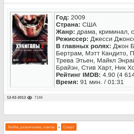
Год:
2009
Страна:
США
Жанр:
драма, криминал, 
Режиссер:
Джесси Джонс
В главных ролях:
Джон Б
Бертрам, Мэтт Кандито, 
Трева Этьен, Майкл Энра
Брайэн, Стив Харт, Ник Х
Рейтинг IMDB:
4.90 (4 61
Время:
91 мин. / 01:31
12-02-2012
7166
Хобби, развлечения, советы
Спорт
»