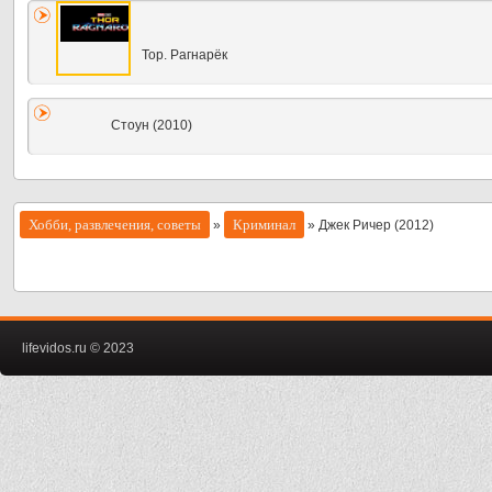
Тор. Рагнарёк
Стоун (2010)
Хобби, развлечения, советы
Криминал
»
» Джек Ричер (2012)
lifevidos.ru © 2023