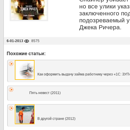
но все улики ука
заключенного под
подозреваемый у
Джека Ричера.
6-01-2013
8575
Как оформить выдачу займа работнику через «1С: ЗУП
Пять невест (2011)
В другой стране (2012)