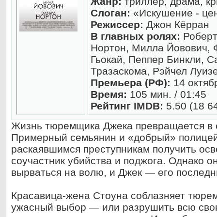
Жанр:
триллер, драма, к
Слоган:
«Искушение - це
Режиссер:
Джон Кёрран
В главных ролях:
Роберт
Нортон, Милла Йовович, 
Гьокай, Пеппер Бинкли, С
Тразаскома, Рэйчел Луиз
Премьера (РФ):
14 октяб
Время:
105 мин. / 01:45
Рейтинг IMDB:
5.50 (18 6
Жизнь тюремщика Джека превращается в
Примерный семьянин и «добрый» полицейс
раскаявшимся преступникам получить ос
соучастник убийства и поджога. Однако он
вырваться на волю, и Джек — его последн
Красавица-жена Стоуна соблазняет тюр
ужасный выбор — или разрушить всю сво