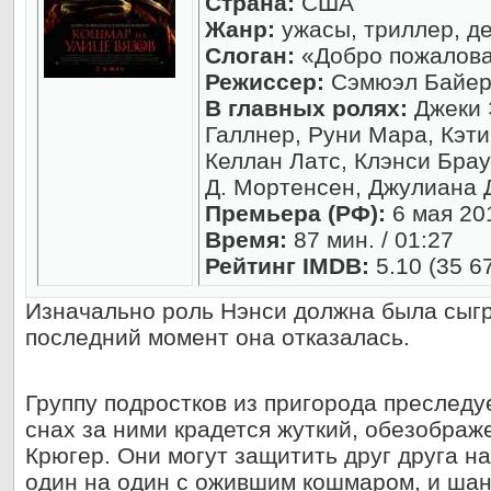
Страна:
США
Жанр:
ужасы, триллер, де
Слоган:
«Добро пожалова
Режиссер:
Сэмюэл Байе
В главных ролях:
Джеки 
Галлнер, Руни Мара, Кэти
Келлан Латс, Клэнси Брау
Д. Мортенсен, Джулиана
Премьера (РФ):
6 мая 20
Время:
87 мин. / 01:27
Рейтинг IMDB:
5.10 (35 6
Изначально роль Нэнси должна была сыгр
последний момент она отказалась.
Группу подростков из пригорода преследуе
снах за ними крадется жуткий, обезобра
Крюгер. Они могут защитить друг друга на
один на один с ожившим кошмаром, и шан