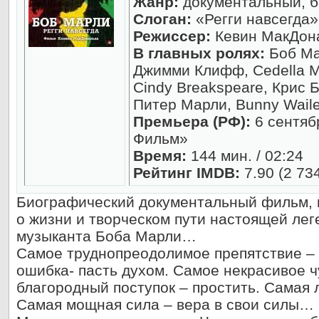
Жанр:
документальный, б
Слоган:
«Регги навсегда»
Режиссер:
Кевин МакДон
В главных ролях:
Боб Ма
Джимми Клифф, Cedella M
Cindy Breakspeare, Крис 
Питер Марли, Bunny Waile
Премьера (РФ):
6 сентяб
Фильм»
Время:
144 мин. / 02:24
Рейтинг IMDB:
7.90 (2 73
Биографический документальный фильм, 
о жизни и творческом пути настоящей лег
музыканта Боба Марли…
Самое труднопреодолимое препятствие – 
ошибка- пасть духом. Самое некрасивое ч
благородный поступок – простить. Самая 
Самая мощная сила – вера в свои силы…