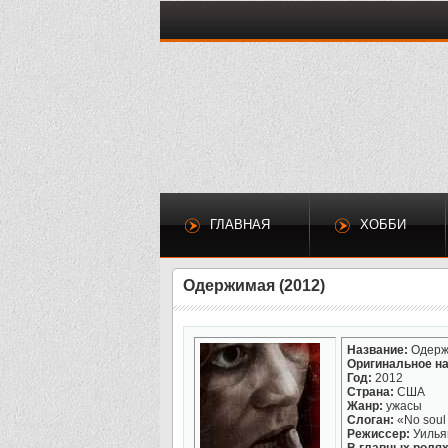
ГЛАВНАЯ
ХОББИ
Одержимая (2012)
Название:
Одерж
Оригинальное на
Год:
2012
Страна:
США
Жанр:
ужасы
Слоган:
«No soul 
Режиссер:
Уилья