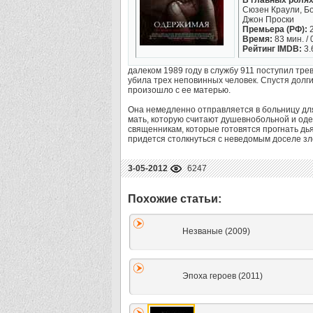
В главных ролях
Сюзен Краули, Б
Джон Проски
Премьера (РФ):
2
Время:
83 мин. / 
Рейтинг IMDB:
3.
далеком 1989 году в службу 911 поступил тре
убила трех неповинных человек. Спустя долги
произошло с ее матерью.
Она немедленно отправляется в больницу для
мать, которую считают душевнобольной и од
священникам, которые готовятся прогнать дь
придется столкнуться с неведомым доселе 
3-05-2012
6247
Незваные (2009)
Эпоха героев (2011)