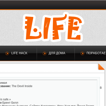
LIFE HACK
ДЛЯ ДОМА
ПОРАБОТА
имая
звание:
The Devil Inside
В
is safe.»
м Брент Белл