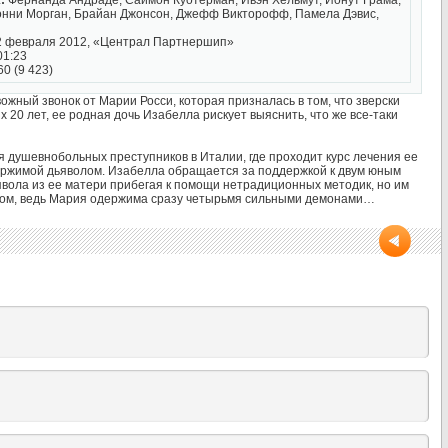
:
Фернанда Андраде, Саймон Куотерман, Ивэн Хельмут, Йонут Грама,
онни Морган, Брайан Джонсон, Джефф Викторофф, Памела Дэвис,
 февраля 2012, «Централ Партнершип»
01:23
60 (9 423)
вожный звонок от Марии Росси, которая призналась в том, что зверски
х 20 лет, ее родная дочь Изабелла рискует выяснить, что же все-таки
 душевнобольных преступников в Италии, где проходит курс лечения ее
ержимой дьяволом. Изабелла обращается за поддержкой к двум юным
явола из ее матери прибегая к помощи нетрадиционных методик, но им
злом, ведь Мария одержима сразу четырьмя сильными демонами…