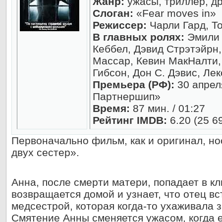
Жанр:
ужасы, триллер, др
Слоган:
«Fear moves in»
Режиссер:
Чарли Гард, Т
В главных ролях:
Эмили 
Кеббел, Дэвид Стрэтэйрн,
Массар, Кевин МакНалти,
Гибсон, Дон С. Дэвис, Ле
Премьера (РФ):
30 апрел
Партнершип»
Время:
87 мин. / 01:27
Рейтинг IMDB:
6.20 (25 6
Первоначально фильм, как и оригинал, н
двух сестер».
Анна, после смерти матери, попадает в кл
возвращается домой и узнает, что отец вс
медсестрой, которая когда-то ухаживала
Смятение Анны сменяется ужасом, когда 