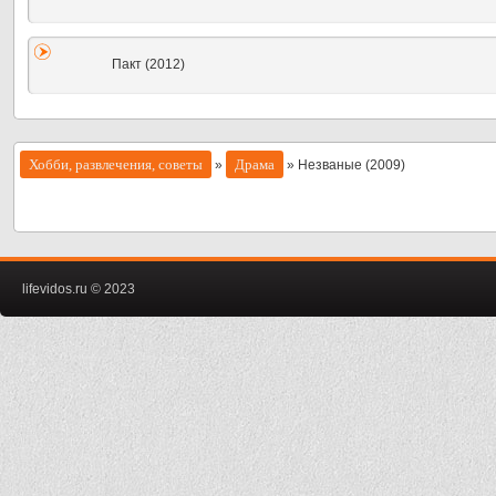
Пакт (2012)
Хобби, развлечения, советы
Драма
»
» Незваные (2009)
lifevidos.ru © 2023