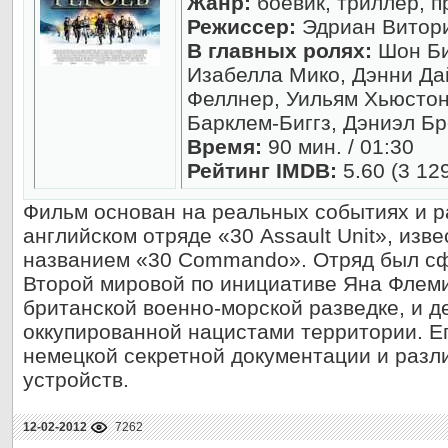
Жанр:
боевик, триллер, 
Режиссер:
Эдриан Витор
В главных ролях:
Шон Би
Изабелла Мико, Дэнни Да
Феллнер, Уильям Хьюстон
Барклем-Биггз, Дэниэл Бр
Время:
90 мин. / 01:30
Рейтинг IMDB:
5.60 (3 12
Фильм основан на реальных событиях и р
английском отряде «30 Assault Unit», изв
названием «30 Commando». Отряд был с
Второй мировой по инициативе Яна Флеми
британской военно-морской разведке, и д
оккупированной нацистами территории. Е
немецкой секретной документации и разл
устройств.
12-02-2012
7262