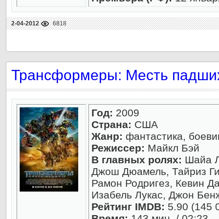
2-04-2012
6818
Трансформеры: Месть падших
Год:
2009
Страна:
США
Жанр:
фантастика, боеви
Режиссер:
Майкл Бэй
В главных ролях:
Шайа Л
Джош Дюамель, Тайриз Ги
Рамон Родригез, Кевин Да
Изабель Лукас, Джон Бен
Рейтинг IMDB:
5.90 (145 
Время:
143 мин. / 02:23