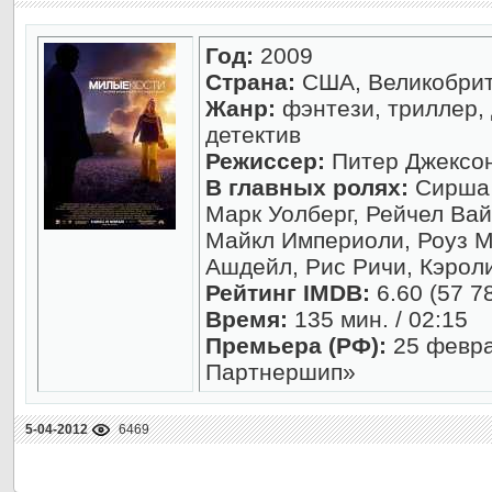
Год:
2009
Страна:
США, Великобрит
Жанр:
фэнтези, триллер, 
детектив
Режиссер:
Питер Джексо
В главных ролях:
Сирша 
Марк Уолберг, Рейчел Ва
Майкл Империоли, Роуз М
Ашдейл, Рис Ричи, Кэрол
Рейтинг IMDB:
6.60 (57 7
Время:
135 мин. / 02:15
Премьера (РФ):
25 февра
Партнершип»
5-04-2012
6469