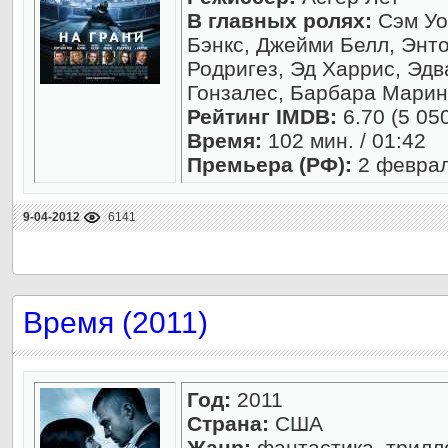
В главных ролях:
Сэм Уо
Бэнкс, Джейми Белл, Энто
Родригез, Эд Харрис, Эд
Гонзалес, Барбара Марин
Рейтинг IMDB:
6.70 (5 05
Время:
102 мин. / 01:42
Премьера (РФ):
2 феврал
9-04-2012
6141
Время (2011)
Год:
2011
Страна:
США
Жанр:
фантастика, трилл