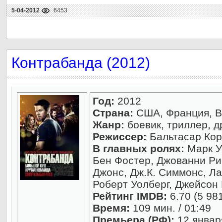
5-04-2012
6453
Контрабанда (2012)
Год:
2012
Страна:
США, Франция, В
Жанр:
боевик, триллер, д
Режиссер:
Бальтасар Кор
В главных ролях:
Марк У
Бен Фостер, Джованни Ри
Джонс, Дж.К. Симмонс, Ла
Роберт Уолберг, Джейсон
Рейтинг IMDB:
6.70 (5 98
Время:
109 мин. / 01:49
Премьера (РФ):
12 январ