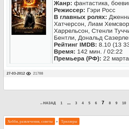
Жанр:
фантастика, боевик
Режиссер:
Гэри Росс
В главных ролях:
Дженни
Хатчерсон, Лиам Хемсворт
Харрельсон, Стенли Туччи
Бентли, Дональд Сазерле
Рейтинг IMDB:
8.10 (13 3
Время:
142 мин. / 02:22
Премьера (РФ):
22 марта
27-03-2012
21788
...
7
←НАЗАД
1
3
4
5
6
8
9
10
Хобби, развлечения, советы
Триллеры
»