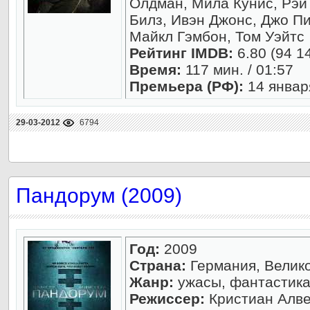
Олдман, Мила Кунис, Рэй
Билз, Ивэн Джонс, Джо Пи
Майкл Гэмбон, Том Уэйтс
Рейтинг IMDB:
6.80 (94 1
Время:
117 мин. / 01:57
Премьера (РФ):
14 январ
29-03-2012
6794
Пандорум (2009)
Год:
2009
Страна:
Германия, Велик
Жанр:
ужасы, фантастика,
Режиссер:
Кристиан Алв