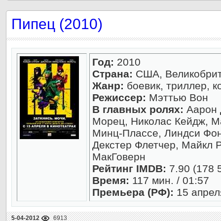
Пипец (2010)
Год:
2010
Страна:
США, Великобри
Жанр:
боевик, триллер, к
Режиссер:
Мэттью Вон
В главных ролях:
Аарон 
Морец, Николас Кейдж, М
Минц-Плассе, Линдси Фон
Декстер Флетчер, Майкл 
МакГоверн
Рейтинг IMDB:
7.90 (178 
Время:
117 мин. / 01:57
Премьера (РФ):
15 апрел
5-04-2012
6913