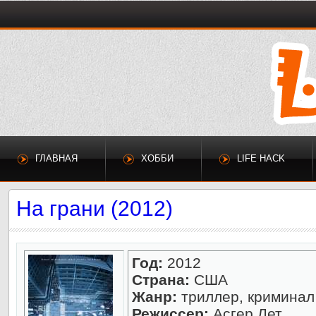
ГЛАВНАЯ
ХОББИ
LIFE HACK
На грани (2012)
Год:
2012
Страна:
США
Жанр:
триллер, криминал
Режиссер:
Асгер Лет