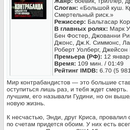
Жанр:
боевик, триллер, д
Слоган:
«Большой куш. К
Смертельный риск.»
Режиссер:
Бальтасар Кор
В главных ролях:
Марк У
Бен Фостер, Джованни Ри
Джонс, Дж.К. Симмонс, Ла
Роберт Уолберг, Джейсон
Премьера (РФ):
12 январ
Время:
109 мин. / 01:49
Рейтинг IMDB:
6.70 (5 98
Мир контрабандистов — это большие став
оступиться лишь раз, и тебя ждет смерть.
лучшим, его называли Гудини, но он выше
новую жизнь.
К несчастью, Энди, друг Криса, провалил 
по счетам придется обоим. У них есть все