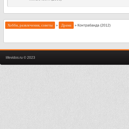
Хобби, развлечения, советы
Драма
»
» Контрабанда (2012)
lifevidos.ru © 2023