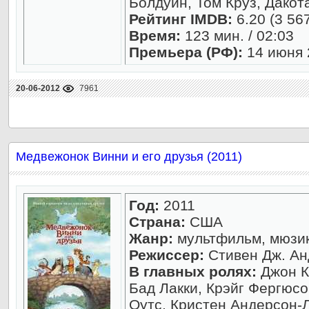
Болдуин, Том Круз, Дакот
Рейтинг IMDB:
6.20 (3 56
Время:
123 мин. / 02:03
Премьера (РФ):
14 июня 
20-06-2012
7961
Медвежонок Винни и его друзья (2011)
Год:
2011
Страна:
США
Жанр:
мультфильм, мюзи
Режиссер:
Стивен Дж. Ан
В главных ролях:
Джон К
Бад Лакки, Крэйг Фергюсо
Оутс, Кристен Андерсон-Л