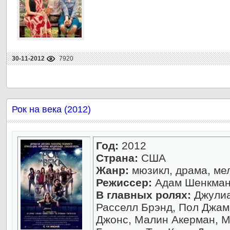
30-11-2012
7920
Рок на века (2012)
Год:
2012
Страна:
США
Жанр:
мюзикл, драма, ме
Режиссер:
Адам Шенкма
В главных ролях:
Джулиа
Расселл Брэнд, Пол Джама
Джонс, Малин Акерман, М