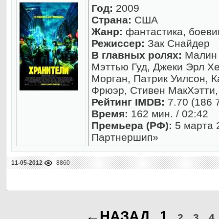
Год:
2009
Страна:
США
Жанр:
фантастика, боевик
Режиссер:
Зак Снайдер
В главных ролях:
Малин 
Мэттью Гуд, Джеки Эрл Х
Морган, Патрик Уилсон, К
Фрюэр, Стивен МакХэтти
Рейтинг IMDB:
7.70 (186 
Время:
162 мин. / 02:42
Премьера (РФ):
5 марта 
Партнершип»
11-05-2012
8860
←НАЗАД
1
2
3
4