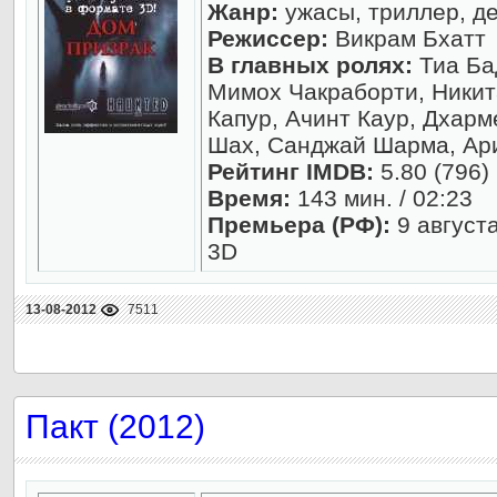
Жанр:
ужасы, триллер, де
Режиссер:
Викрам Бхатт
В главных ролях:
Тиа Ба
Мимох Чакраборти, Ники
Капур, Ачинт Каур, Дхар
Шах, Санджай Шарма, Ар
Рейтинг IMDB:
5.80 (796)
Время:
143 мин. / 02:23
Премьера (РФ):
9 август
3D
13-08-2012
7511
Пакт (2012)