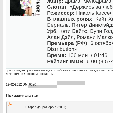
Жанр:
драма, мелодрама,
Слоган:
«Держись за люб
Режиссер:
Николь Кэссел
В главных ролях:
Кейт Х
Берналь, Питер Динклэйд
Урб, Кэти Бейтс, Вупи Гол
Алан Дэйл, Романи Малко
Премьера (РФ):
6 октября
Distribution»
Время:
106 мин. / 01:46
Рейтинг IMDB:
6.00 (3 57
Трагикомедия, рассказывающая о любовных отношениях между смертельн
лечащим ее доктором-онкологом.
19-02-2012
6690
Старая добрая оргия (2011)