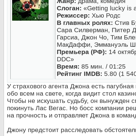
Жанр:
драма, комедия
Слоган:
«Getting lucky is a
Режиссер:
Хью Родс
В главных ролях:
Стив Б
Сара Силверман, Питер Д
Гарсиа, Джон Чо, Тим Бл
МакДаффи, Эммануэль Шр
Премьера (РФ):
14 октяб
DDC»
Время:
85 мин. / 01:25
Рейтинг IMDB:
5.80 (1 54
У страхового агента Джона есть пагубная
обо всем на свете, когда видит стол кази
Чтобы не искушать судьбу, он вынужден с
покинуть Лас Вегас. Но босс компании ре
на прочность и отправляет Джона в коман
Джону предстоит расследовать обстоятел