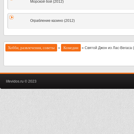
Морской бой (2012)
Ограбление казино (2012)
Хобби, развлечения, советы
Комедии
»
» Святой Джон из Лас-Вегаса 
lifevidos.ru © 2023