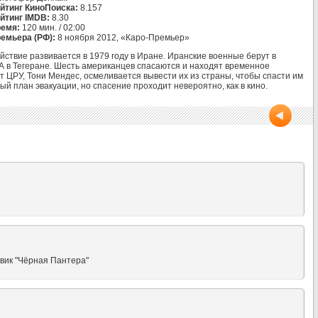
йтинг КиноПоиска:
8.157
йтинг IMDB:
8.30
емя:
120 мин. / 02:00
емьера (РФ):
8 ноября 2012, «Каро-Премьер»
йствие развивается в 1979 году в Иране. Иранские военные берут в
А в Тегеране. Шесть американцев спасаются и находят временное
т ЦРУ, Тони Мендес, осмеливается вывести их из страны, чтобы спасти им
ый план эвакуации, но спасение проходит невероятно, как в кино.
вик "Чёрная Пантера"