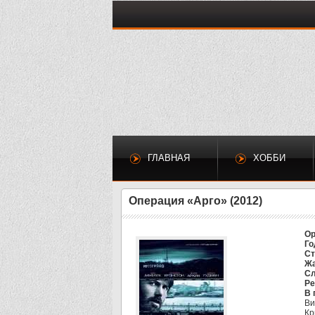
ГЛАВНАЯ
ХОББИ
Операция «Арго» (2012)
Ор
Го
Ст
Жа
Сл
Ре
В 
Ви
Кр