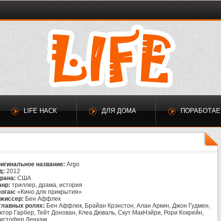
LIFE HACK
ДЛЯ ДОМА
ПОРАБОТА
игинальное название:
Argo
д:
2012
рана:
США
нр:
триллер, драма, история
оган:
«Кино для прикрытия»
жиссер:
Бен Аффлек
главных ролях:
Бен Аффлек, Брайан Крэнстон, Алан Аркин, Джон Гудмен,
ктор Гарбер, Тейт Донован, Клеа Дюваль, Скут МакНэйри, Рори Кокрейн,
истофер Денхам