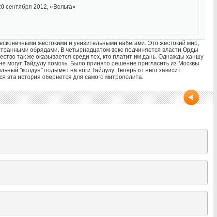
0 сентября 2012, «Вольга»
бесконечными жестокими и унизительными набегами. Это жестокий мир,
 странными обрядами. В четырнадцатом веке подчиняется власти Орды
ество так же оказывается среди тех, кто платит им дань. Однажды ханшу
не могут Тайдулу помочь. Было принято решение пригласить из Москвы
льный "колдун" подымет на ноги Тайдулу. Теперь от него зависит
ся эта история обернется для самого митрополита.