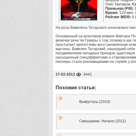
Шнуров, Андрей 
Олег Тактаров, 
Премьера (РФ):
1
Время:
120 мин. /
Рейтинг IMDB:
6.
На роль Вавилена Татарского изначально пр
Основанный на культовом романе Виктора Пе
включая речь Че Гевары о том, почему и как
проступает кропотливо восстановленная атмо
картины. Вавилен Татарский, нашедший себя 
продвижением западных брендов, адаптируя 
насыщенный спецэффектами и откровениями 
пионеры стали рекламщиками на службе у бо
17-02-2012
6441
Выкрутасы (2010)
Смешарики. Начало (2011)