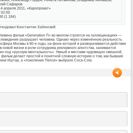
Панин, Александр Гордон, Рената Литвинова, Владимир Меньшов,
Юрий Сафаров
4 апреля 2011, «Каропрокат»
 02:00
80 (1 184)
етендовал Константин Хабенский.
левина фильм «Generation П» во многом строится на галлюцинациях —
 телевидение разрушает человека. Однако через изменённую реальность
сфера Москвы в 90-е годы, на фоне которой и разворачивается действие
в новой жизни в роли сотрудника рекламного агентства, занимается
их под «русскую ментальность». Умный и местами чудовищно смешной,
фильм делает простой и понятной сложную историю о том, как бывшие
гини Иштар, а «поколение Пепси» выбрало Coca-Cola.