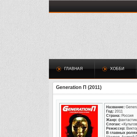
ГЛАВНАЯ
ХОББИ
Generation П (2011)
Название:
Genera
Год:
2011
Страна:
Россия
Жанр:
фантастика
Слоган:
«Культов
Режиссер:
Викто
В главных ролях