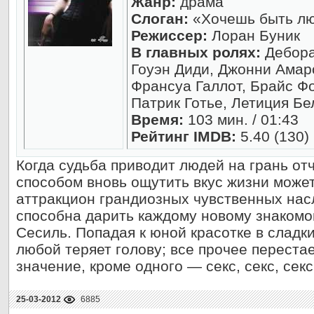
Жанр:
драма
Слоган:
«Хочешь быть л
Режиссер:
Лоран Буник
В главных ролях:
Дебора
Гоуэн Диди, Джонни Амар
Франсуа Галлот, Брайс Фо
Патрик Готье, Летиция Б
Время:
103 мин. / 01:43
Рейтинг IMDB:
5.40 (130)
Когда судьба приводит людей на грань от
способом вновь ощутить вкус жизни може
аттракцион грандиозных чувственных нас
способна дарить каждому новому знакомо
Сесиль. Попадая к юной красотке в сладк
любой теряет голову; все прочее перестае
значение, кроме одного — секс, секс, сек
25-03-2012
6885