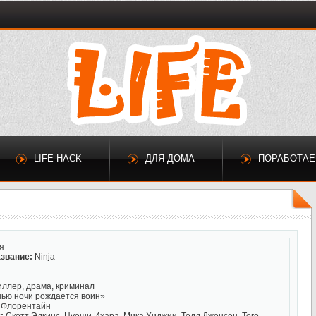
LIFE HACK
ДЛЯ ДОМА
ПОРАБОТА
я
звание:
Ninja
иллер, драма, криминал
ью ночи рождается воин»
 Флорентайн