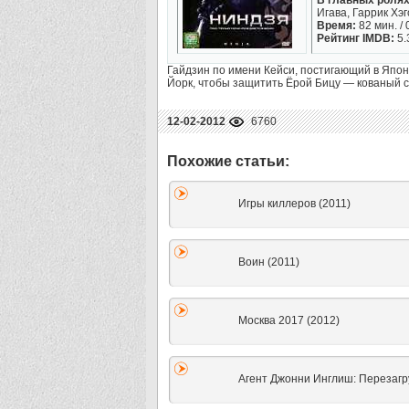
В главных ролях
Игава, Гаррик Хэ
Время:
82 мин. / 
Рейтинг IMDB:
5.
Гайдзин по имени Кейси, постигающий в Япон
Йорк, чтобы защитить Ёрой Бицу — кованый су
12-02-2012
6760
Игры киллеров (2011)
Воин (2011)
Москва 2017 (2012)
Агент Джонни Инглиш: Перезагру