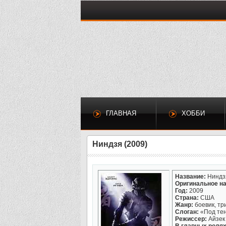
ГЛАВНАЯ
ХОББИ
Ниндзя (2009)
Название:
Ниндз
Оригинальное на
Год:
2009
Страна:
США
Жанр:
боевик, тр
Слоган:
«Под тен
Режиссер:
Айзек