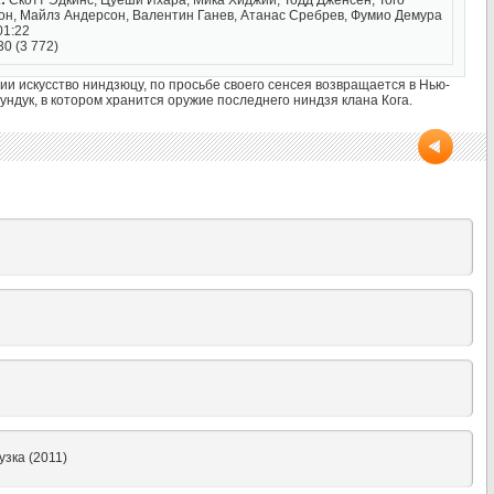
:
Скотт Эдкинс, Цуеши Ихара, Мика Хиджии, Тодд Дженсен, Того
гон, Майлз Андерсон, Валентин Ганев, Атанас Сребрев, Фумио Демура
01:22
30 (3 772)
ии искусство ниндзюцу, по просьбе своего сенсея возвращается в Нью-
ндук, в котором хранится оружие последнего ниндзя клана Кога.
зка (2011)