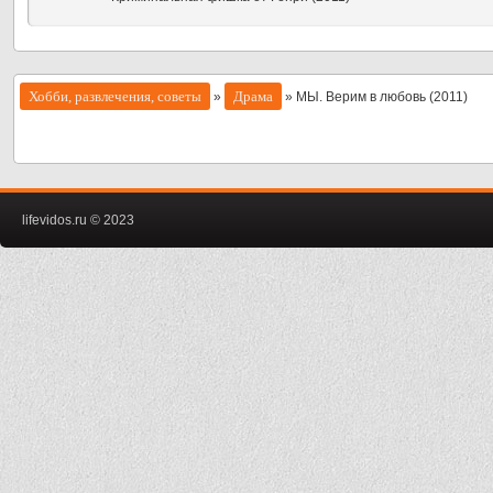
Хобби, развлечения, советы
Драма
»
» МЫ. Верим в любовь (2011)
lifevidos.ru © 2023