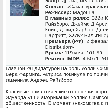
Жанр:
драма, мелодрама
Слоган:
«Самая красивая
Режиссер:
Мадонна
В главных ролях:
Эбби К
Райзборо, Джеймс Д Арси
Койл, Дэвид Харбор, Дже
Парфитт, Халук Бильгин
Премьера (РФ):
2 феврал
Distribution»
Время:
119 мин. / 01:59
Рейтинг IMDB:
4.50 (1 26
Главной кандидатурой на роль Уолли Сим
Вера Фармига. Актриса покинула по причи
заменила Андреа Райзборо.
Красивые романтические отношения коро
Эдуарда VIII и американки Уоллис Симпс
общественность. В момент знакомства с