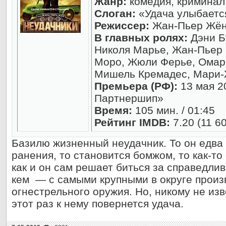
Жанр:
комедия, криминал
Слоган:
«Удача улыбаетс
Режиссер:
Жан-Пьер Жё
В главных ролях:
Дэни Б
Николя Марье, Жан-Пьер
Моро, Жюли Ферье, Омар
Мишель Кремадес, Мари
Премьера (РФ):
13 мая 2
Партнершип»
Время:
105 мин. / 01:45
Рейтинг IMDB:
7.20 (11 6
Базилю жизненный неудачник. То он едва 
ранения, то становится бомжом, то как-то
как и он сам решает биться за справедлив
кем — с самыми крупными в округе прои
огнестрельного оружия. Но, никому не изв
этот раз к нему повернется удача.