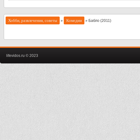
Хобби, развлечения, советы
Комедии
»
» Бабло (2011)
lifevidos.ru © 2023