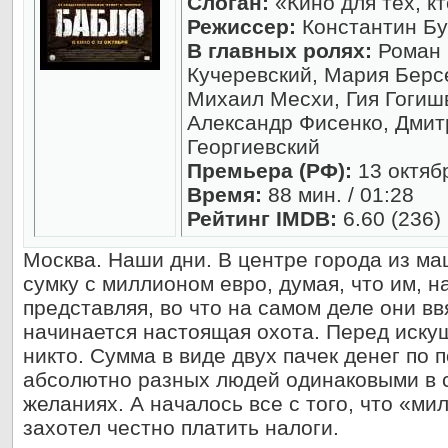
Слоган:
«Кино для тех, кт
Режиссер:
Константин Бу
В главных ролях:
Роман 
Кучеревский, Мария Берсе
Михаил Месхи, Гия Гогиш
Александр Фисенко, Дмит
Георгиевский
Премьера (РФ):
13 октяб
Время:
88 мин. / 01:28
Рейтинг IMDB:
6.60 (236)
Москва. Наши дни. В центре города из м
сумку с миллионом евро, думая, что им, н
представляя, во что на самом деле они вв
начинается настоящая охота. Перед иску
никто. Сумма в виде двух пачек денег по
абсолютно разных людей одинаковыми в с
желаниях. А началось все с того, что «м
захотел честно платить налоги.