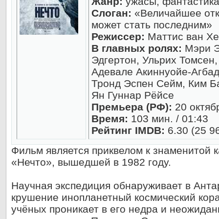
Жанр:
ужасы, фантастика,
Слоган:
«Величайшее отк
может стать последним»
Режиссер:
Маттис ван Хе
В главных ролях:
Мэри Э
Эдгертон, Ульрих Томсен,
Адевале Акиннуойе-Агбад
Тронд Эспен Сейм, Ким Ба
Ян Гуннар Рёйсе
Премьера (РФ):
20 октяб
Время:
103 мин. / 01:43
Рейтинг IMDB:
6.30 (25 9
Фильм является приквелом к знаменитой 
«Нечто», вышедшей в 1982 году.
Научная экспедиция обнаруживает в Анта
крушение инопланетный космический кора
учёных проникает в его недра и неожидан