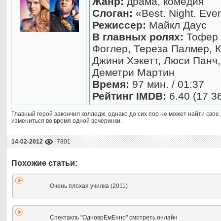
Жанр:
драма, комедия
Слоган:
«Best. Night. Ever
Режиссер:
Майкл Даус
В главных ролях:
Тофер 
Фоглер, Тереза Палмер, К
Джини Хэкетт, Люси Панч
Деметри Мартин
Время:
97 мин. / 01:37
Рейтинг IMDB:
6.40 (17 3
Главный герой закончил колледж, однако до сих пор не может найти свое 
измениться во время одной вечеринки.
14-02-2012
7801
Очень плохая училка (2011)
Спектакль "ОдноврЕмЕнно" смотреть онлайн