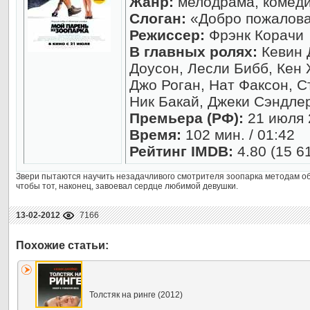
Жанр:
мелодрама, комеди
Слоган:
«Добро пожаловат
Режиссер:
Фрэнк Корачи
В главных ролях:
Кевин 
Доусон, Лесли Бибб, Кен 
Джо Роган, Нат Факсон, 
Ник Бакай, Джеки Сэндле
Премьера (РФ):
21 июля
Время:
102 мин. / 01:42
Рейтинг IMDB:
4.80 (15 6
Звери пытаются научить незадачливого смотрителя зоопарка методам о
чтобы тот, наконец, завоевал сердце любимой девушки.
13-02-2012
7166
Толстяк на ринге (2012)