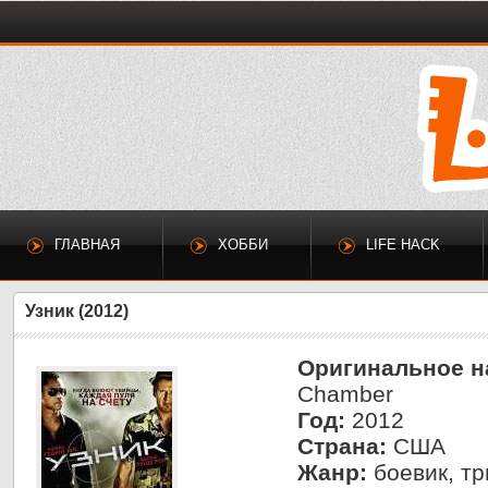
ГЛАВНАЯ
ХОББИ
LIFE HACK
Узник (2012)
Оригинальное н
Chamber
Год:
2012
Страна:
США
Жанр:
боевик, тр