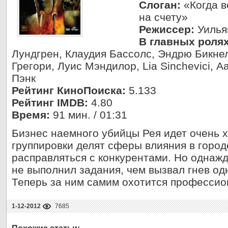
Слоган:
«Когда в
на счету»
Режиссер:
Уилья
В главных ролях
Лундгрен, Клаудия Бассолс, Эндрю Бикне
Грегори, Луис Мэндилор, Lia Sinchevici, 
Пэнк
Рейтинг КиноПоиска:
5.133
Рейтинг IMDB:
4.80
Время:
91 мин. / 01:31
Бизнес наемного убийцы Рея идет очень
группировки делят сферы влияния в город
расправляться с конкурентами. Но однаж
не выполнил задания, чем вызвал гнев од
Теперь за ним самим охотится профессио
1-12-2012
7685