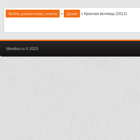
Хобби, развлечения, советы
Драма
»
» Красная волчица (2012)
lifevidos.ru © 2023