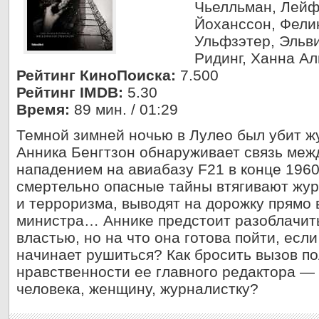
Чьелльман, Лейф
Йоханссон, Фели
Ульфзэтер, Эльв
Ридинг, Ханна А
Рейтинг КиноПоиска:
7.500
Рейтинг IMDB:
5.30
Время:
89 мин. / 01:29
Темной зимней ночью в Лулео был убит жу
Анника Бенгтзон обнаруживает связь меж
нападением на авиабазу F21 в конце 1960
смертельно опасные тайны втягивают жур
и терроризма, выводят на дорожку прямо 
министра… Аннике предстоит разоблачит
властью, но на что она готова пойти, есл
начинает рушиться? Как бросить вызов п
нравственности ее главного редактора — 
человека, женщину, журналистку?