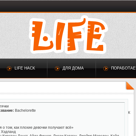
LIFE HACK
ДЛЯ ДОМА
ПОРАБОТА
тячки
звание:
Bachelorette
К
 о том, как плохие девочки получают всё»
 Хэдланд