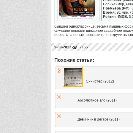
В главных ролях
Борнхеймер, Ребе
Премьера (РФ):
6
Время:
91 мин. / 
Рейтинг IMDB:
5.
бывшей однокласснице, весьма пышных форм,
случайно порвали шикарное свадебное подруг
невесты, а ночью провести головокружительн
9-09-2012
7165
Синистер (2012)
Абсолютное зло (2011)
Девичник в Вегасе (2011)