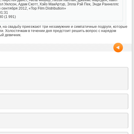
:
Кирстен Данст, Айла Фишер, Лиззи Каплан, Джеймс Марсден, Кайл
л Уилсон, Адам Скотт, Хэйз МакАртур, Элла Рэй Пек, Энди Раннеллс
 сентября 2012, «Top Film Distribution»
01:31
30 (1 991)
 на свадьбу приезжают три незамужние и симпатичные подруги, которые
и. Холостячкам в течении дня предстоит решить вопрос с нарядом
ый девичник.