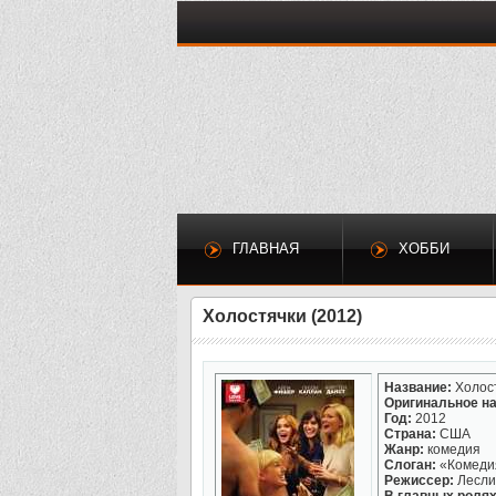
ГЛАВНАЯ
ХОББИ
Холостячки (2012)
Название:
Холос
Оригинальное на
Год:
2012
Страна:
США
Жанр:
комедия
Слоган:
«Комедия
Режиссер:
Лесли