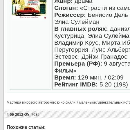
Жанр:
драма
Слоган:
«Страсти из сам
Режиссер:
Бенисио Дель 
Элиа Сулейман
В главных ролях:
Даниэл
Кустурица, Элиа Сулейма
Владимир Крус, Мирта Иб
Перугоррия, Луис Альбер
Эстевес, Дэйзи Гранадос
Премьера (РФ):
9 август
Фильм»
Время:
129 мин. / 02:09
Рейтинг IMDB:
5.20 (198)
Мастера мирового авторского кино сняли 7 маленьких увлекательных исто
4-09-2012
7635