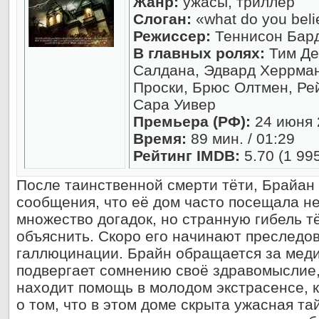
Жанр:
ужасы, триллер
Слоган:
«what do you bel
Режиссер:
Теннисон Бар
В главных ролях:
Тим Де
Салдана, Эдвард Херрман
Проски, Брюс Олтмен, Ре
Сара Уивер
Премьера (РФ):
24 июня 2
Время:
89 мин. / 01:29
Рейтинг IMDB:
5.70 (1 99
После таинственной смерти тёти, Брайан 
сообщения, что её дом часто посещала н
множество догадок, но странную гибель тё
объяснить. Скоро его начинают преследов
галлюцинации. Брайн обращается за меди
подвергает сомнению своё здравомыслие,
находит помощь в молодом экстрасенсе, 
о том, что в этом доме скрыта ужасная та