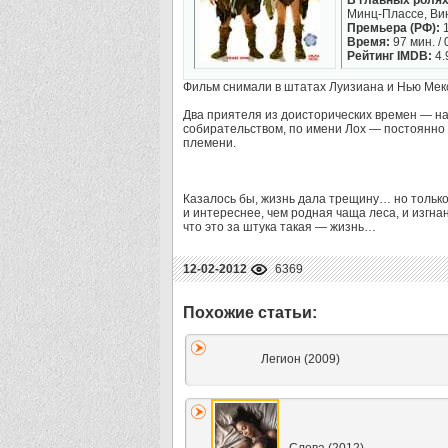
В главных ролях
Минц-Плассе, Вин
Премьера (РФ):
1
Время:
97 мин. / 
Рейтинг IMDB:
4.
Фильм снимали в штатах Луизиана и Нью Мек
Два приятеля из доисторических времен — н
собирательством, по имени Лох — постоянно в
племени.
Казалось бы, жизнь дала трещину… но тольк
и интереснее, чем родная чаща леса, и изгн
что это за штука такая — жизнь…
12-02-2012
6369
Легион (2009)