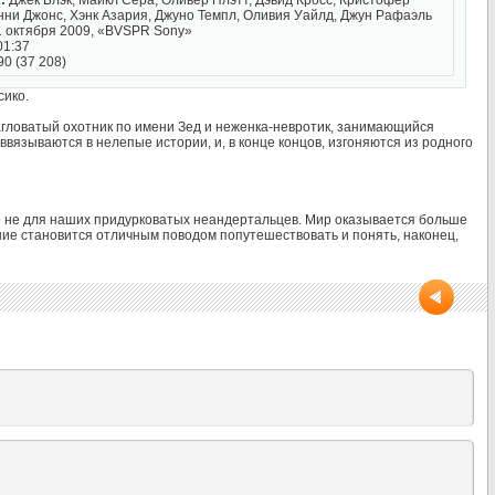
:
Джек Блэк, Майкл Сера, Оливер Плэтт, Дэвид Кросс, Кристофер
ни Джонс, Хэнк Азария, Джуно Темпл, Оливия Уайлд, Джун Рафаэль
 октября 2009, «BVSPR Sony»
01:37
90 (37 208)
сико.
агловатый охотник по имени Зед и неженка-невротик, занимающийся
вязываются в нелепые истории, и, в конце концов, изгоняются из родного
о не для наших придурковатых неандертальцев. Мир оказывается больше
ание становится отличным поводом попутешествовать и понять, наконец,