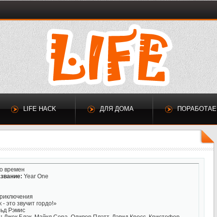
LIFE HACK
ДЛЯ ДОМА
ПОРАБОТА
о времен
звание:
Year One
приключения
- это звучит гордо!»
ьд Рэмис