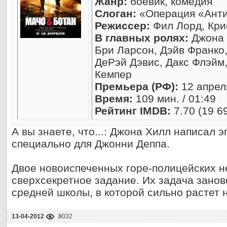
Жанр:
боевик, комедия
Слоган:
«Операция «Анти
Режиссер:
Фил Лорд, Кри
В главных ролях:
Джона 
Бри Ларсон, Дэйв Франко,
ДеРэй Дэвис, Дакс Флэйм
Кемпер
Премьера (РФ):
12 апрел
Время:
109 мин. / 01:49
Рейтинг IMDB:
7.70 (19 6
А вы знаете, что...: Джона Хилл написал 
специально для Джонни Деппа.
Двое новоиспеченных горе-полицейских н
сверхсекретное задание. Их задача занов
средней школы, в которой сильно растет 
13-04-2012
8032