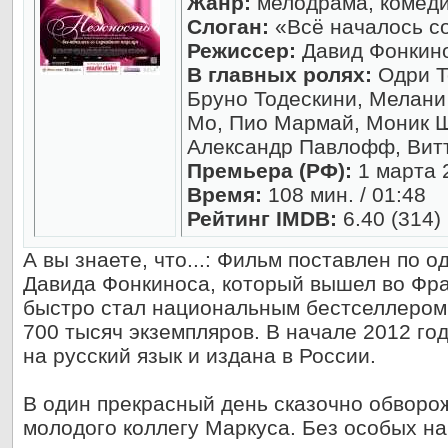
Жанр:
мелодрама, комед
Слоган:
«Всё началось со
Режиссер:
Давид Фонкино
В главных ролях:
Одри Т
Бруно Тодескини, Мелани
Мо, Пио Мармай, Моник Ш
Александр Павлофф, Вит
Премьера (РФ):
1 марта 
Время:
108 мин. / 01:48
Рейтинг IMDB:
6.40 (314)
А вы знаете, что...: Фильм поставлен по
Давида Фонкиноса, который вышел во Фран
быстро стал национальным бестселлеро
700 тысяч экземпляров. В начале 2012 го
на русский язык и издана в России.
В один прекрасный день сказочно обворо
молодого коллегу Маркуса. Без особых на 