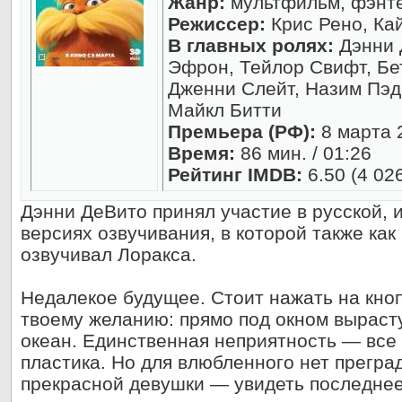
Жанр:
мультфильм, фэнте
Режиссер:
Крис Рено, Ка
В главных ролях:
Дэнни 
Эфрон, Тейлор Свифт, Бет
Дженни Слейт, Назим Пэд
Майкл Битти
Премьера (РФ):
8 марта 
Время:
86 мин. / 01:26
Рейтинг IMDB:
6.50 (4 02
Дэнни ДеВито принял участие в русской, 
версиях озвучивания, в которой также как
озвучивал Лоракса.
Недалекое будущее. Стоит нажать на кно
твоему желанию: прямо под окном вырасту
океан. Единственная неприятность — все 
пластика. Но для влюбленного нет прегра
прекрасной девушки — увидеть последнее