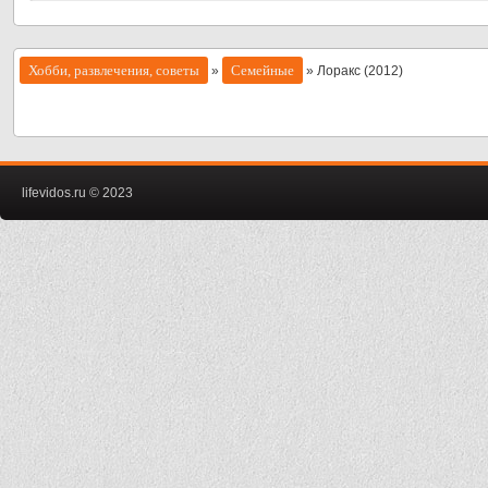
Хобби, развлечения, советы
Семейные
»
» Лоракс (2012)
lifevidos.ru © 2023