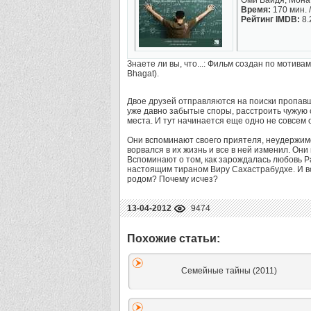
Оми Вайдя, Мона
Время:
170 мин. /
Рейтинг IMDB:
8.
Знаете ли вы, что...: Фильм создан по мотив
Bhagat).
Двое друзей отправляются на поиски пропавш
уже давно забытые споры, расстроить чужую 
места. И тут начинается еще одно не совсем
Они вспоминают своего приятеля, неудержим
ворвался в их жизнь и все в ней изменил. Он
Вспоминают о том, как зарождалась любовь Ра
настоящим тираном Виру Сахастрабудхе. И в
родом? Почему исчез?
13-04-2012
9474
Семейные тайны (2011)