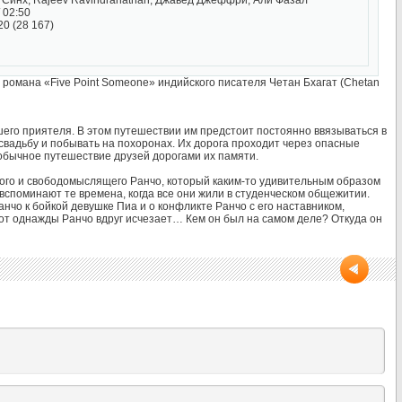
 Синх, Rajeev Ravindranathan, Джавед Джеффри, Али Фазал
 02:50
20 (28 167)
ам романа «Five Point Someone» индийского писателя Четан Бхагат (Chetan
его приятеля. В этом путешествии им предстоит постоянно ввязываться в
свадьбу и побывать на похоронах. Их дорога проходит через опасные
 обычное путешествие друзей дорогами их памяти.
ого и свободомыслящего Ранчо, который каким-то удивительным образом
и вспоминают те времена, когда все они жили в студенческом общежитии.
нчо к бойкой девушке Пиа и о конфликте Ранчо с его наставником,
от однажды Ранчо вдруг исчезает… Кем он был на самом деле? Откуда он