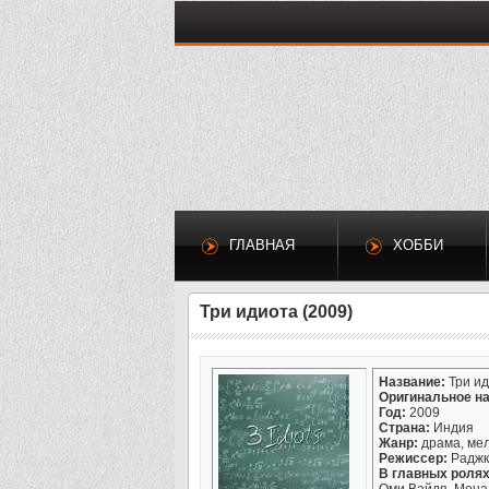
ГЛАВНАЯ
ХОББИ
Три идиота (2009)
Название:
Три и
Оригинальное на
Год:
2009
Страна:
Индия
Жанр:
драма, ме
Режиссер:
Раджк
В главных ролях