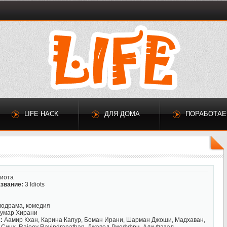
LIFE HACK
ДЛЯ ДОМА
ПОРАБОТА
диота
звание:
3 Idiots
лодрама, комедия
умар Хирани
:
Аамир Кхан, Карина Капур, Боман Ирани, Шарман Джоши, Мадхаван,